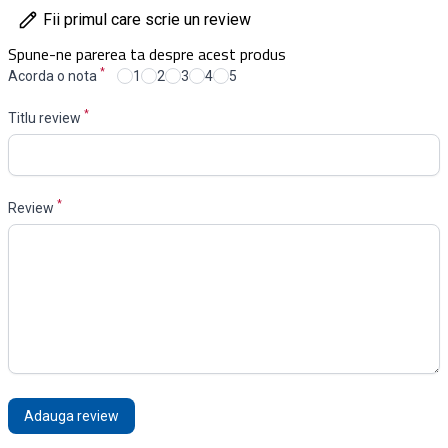
Fii primul care scrie un review
Spune-ne parerea ta despre acest produs
*
Acorda o nota
1
2
3
4
5
*
Titlu review
*
Review
Adauga review