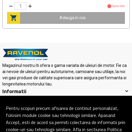
lipsa stoc
Adauga in cos
Magazinul nostru iti ofera o gama variata de uleiuri de motor. Fie ca
ai nevoie de uleiuri pentru autoturisme, camioane sau utilaje, la noi
vei gasi produse de calitate superioara care asigura performanta si
longevitatea motorului tau.
Informatii
Suport clienti
Contact
Pentru scopuri precum afisarea de continut personalizat,
folosim module cookie sau tehnologii similare. Apasand
Accept, esti de acord sa permiti colectarea de informatii prin
© Copyright 2026 Ravenol Lubricants.
Toate drepturile rezervate.
cookie-uri sau tehnologii similare. Afla in sectiunea Politica