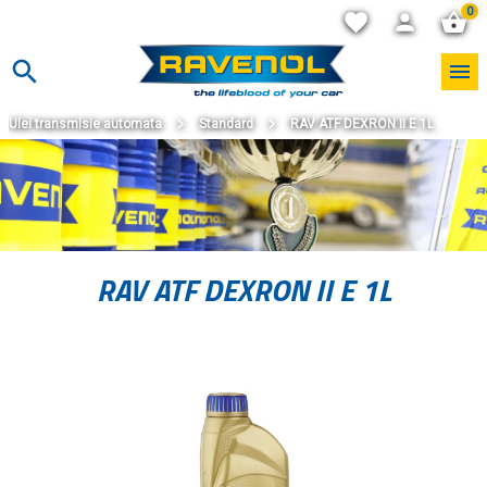
0
Ulei transmisie automata
Standard
RAV ATF DEXRON II E 1L
RAV ATF DEXRON II E 1L