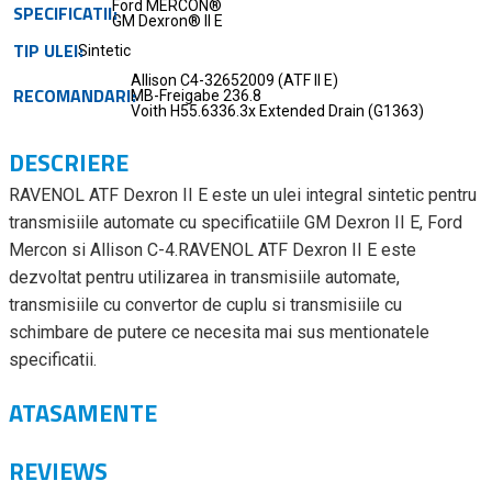
Ford MERCON®
SPECIFICATII
GM Dexron® II E
TIP ULEI
Sintetic
Allison C4-32652009 (ATF II E)
RECOMANDARI
MB-Freigabe 236.8
Voith H55.6336.3x Extended Drain (G1363)
DESCRIERE
RAVENOL ATF Dexron II E este un ulei integral sintetic pentru
transmisiile automate cu specificatiile GM Dexron II E, Ford
Mercon si Allison C-4.RAVENOL ATF Dexron II E este
dezvoltat pentru utilizarea in transmisiile automate,
transmisiile cu convertor de cuplu si transmisiile cu
schimbare de putere ce necesita mai sus mentionatele
specificatii.
ATASAMENTE
REVIEWS