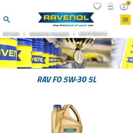
0
Ulei motor
Autoturisme cleansynto
RAV FO 5W-30 5L
RAV FO 5W-30 5L