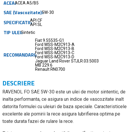
ACEA
ACEA A5/B5
SAE (Vascozitate)
5W-30
API CF
SPECIFICATII
API SL
TIP ULEI
Sintetic
Fiat 9.55535-G1
Ford WSS-M2C913-A
Ford WSS-M2C913-B
Ford WSS-M2C913-C
RECOMANDARI
Ford WSS-M2C913-D
Jaguar Land Rover STJLR.03.5003
MB 229.6
Renault RN0700
DESCRIERE
RAVENOL FO SAE 5W-30 este un ulei de motor sintentic, de
inalta performanta, ce asigura un indice de vascozitate inalt
datorita formulei cu uleiuri de baza speciale. Caracteristicele
excelente ale pornirii la rece asigura lubrifierea optima pe
toate durata fazei de rulare la rece.