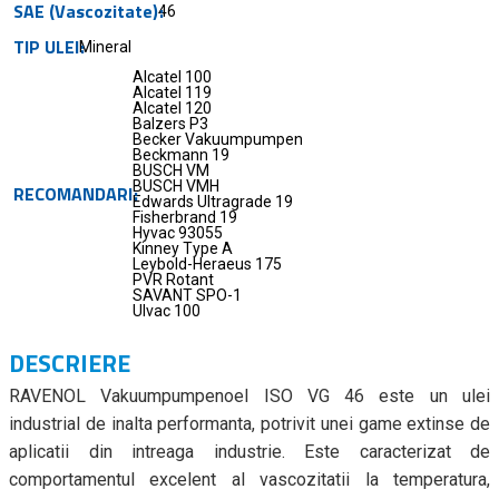
SAE (Vascozitate)
46
TIP ULEI
Mineral
Alcatel 100
Alcatel 119
Alcatel 120
Balzers P3
Becker Vakuumpumpen
Beckmann 19
BUSCH VM
BUSCH VMH
RECOMANDARI
Edwards Ultragrade 19
Fisherbrand 19
Hyvac 93055
Kinney Type A
Leybold-Heraeus 175
PVR Rotant
SAVANT SPO-1
Ulvac 100
DESCRIERE
RAVENOL Vakuumpumpenoel ISO VG 46 este un ulei
industrial de inalta performanta, potrivit unei game extinse de
aplicatii din intreaga industrie. Este caracterizat de
comportamentul excelent al vascozitatii la temperatura,