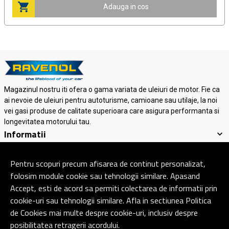
Adauga in cos
Magazinul nostru iti ofera o gama variata de uleiuri de motor. Fie ca
ai nevoie de uleiuri pentru autoturisme, camioane sau utilaje, la noi
vei gasi produse de calitate superioara care asigura performanta si
longevitatea motorului tau.
Informatii
Suport clienti
Contact
Pentru scopuri precum afisarea de continut personalizat,
folosim module cookie sau tehnologii similare. Apasand
Accept, esti de acord sa permiti colectarea de informatii prin
© Copyright 2026 Ravenol Lubricants.
Toate drepturile rezervate.
cookie-uri sau tehnologii similare. Afla in sectiunea Politica
de Cookies mai multe despre cookie-uri, inclusiv despre
posibilitatea retragerii acordului.