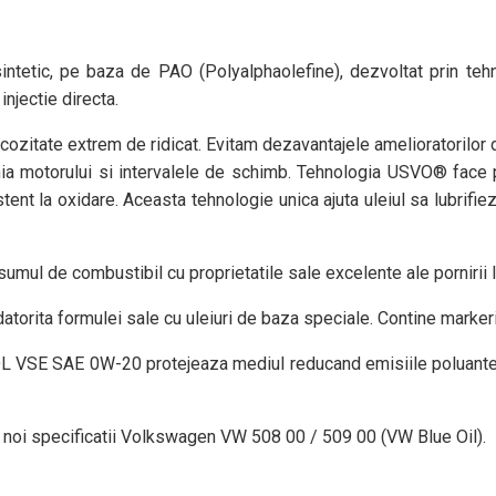
etic, pe baza de PAO (Polyalphaolefine), dezvoltat prin teh
njectie directa.
ozitate extrem de ridicat. Evitam dezavantajele amelioratorilor d
nia motorului si intervalele de schimb. Tehnologia USVO® face p
stent la oxidare. Aceasta tehnologie unica ajuta uleiul sa lubrif
l de combustibil cu proprietatile sale excelente ale pornirii l
rita formulei sale cu uleiuri de baza speciale. Contine markeri 
 VSE SAE 0W-20 protejeaza mediul reducand emisiile poluante. P
oi specificatii Volkswagen VW 508 00 / 509 00 (VW Blue Oil).