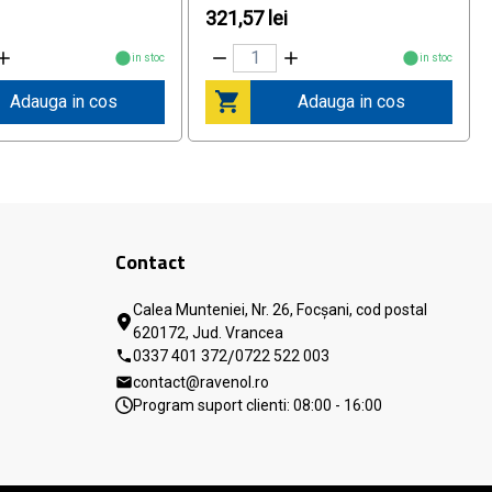
i
321,57 lei
in stoc
in stoc
Adauga in cos
Adauga in cos
Contact
Calea Munteniei, Nr. 26, Focșani, cod postal
620172, Jud. Vrancea
0337 401 372
/
0722 522 003
contact@ravenol.ro
Program suport clienti: 08:00 - 16:00