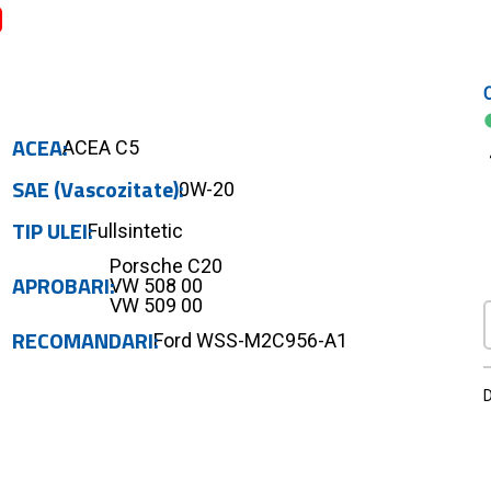
ACEA
ACEA C5
SAE (Vascozitate)
0W-20
TIP ULEI
Fullsintetic
Porsche C20
APROBARI
VW 508 00
VW 509 00
RECOMANDARI
Ford WSS-M2C956-A1
D