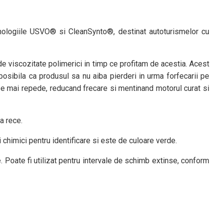
nologiile USVO® si CleanSynto®, destinat autoturismelor cu
e viscozitate polimerici in timp ce profitam de acestia. Acest
osibila ca produsul sa nu aiba pierderi in urma forfecarii pe
ieze mai repede, reducand frecare si mentinand motorul curat si
a rece.
chimici pentru identificare si este de culoare verde.
oate fi utilizat pentru intervale de schimb extinse, conform