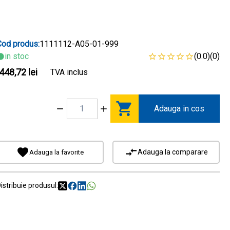
Cod produs:
1111112-A05-01-999
in stoc
(0.0)
(0)
448,72 lei
TVA inclus
Adauga in cos
Adauga la comparare
Adauga la favorite
istribuie produsul: