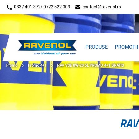
0337 401 372
/ 0722 522 003
contact@ravenol.ro
PRODUSE
PROMOTII
Promo
Promo 4+1
RAV VSE 0W-20 5L PROMO 4+1 GRATIS
RAV