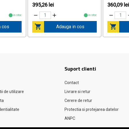
395,26 lei
360,09 le
in stoc
in stoc
n cos
Adauga in cos
Suport clienti
Contact
ii de utilizare
Livrare si retur
ata
Cerere de retur
dentialitate
Protectia si protejarea datelor
ANPC