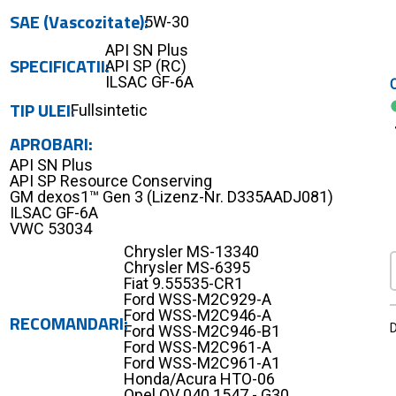
SAE (Vascozitate)
5W-30
API SN Plus
SPECIFICATII
API SP (RC)
ILSAC GF-6A
TIP ULEI
Fullsintetic
APROBARI
API SN Plus
API SP Resource Conserving
GM dexos1™ Gen 3 (Lizenz-Nr. D335AADJ081)
ILSAC GF-6A
VWC 53034
Chrysler MS-13340
Chrysler MS-6395
Fiat 9.55535-CR1
Ford WSS-M2C929-A
Ford WSS-M2C946-A
RECOMANDARI
D
Ford WSS-M2C946-B1
Ford WSS-M2C961-A
Ford WSS-M2C961-A1
Honda/Acura HTO-06
Opel OV 040 1547 - G30