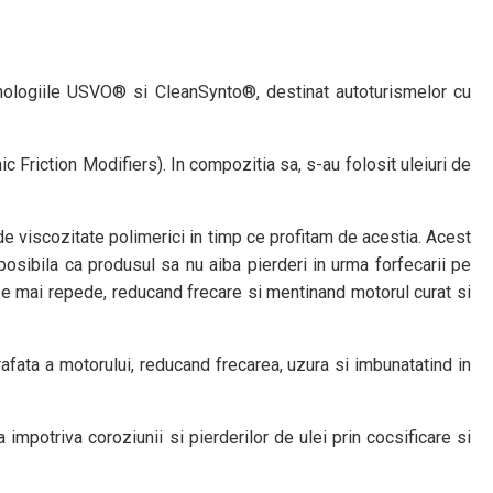
nologiile USVO® si CleanSynto®, destinat autoturismelor cu
riction Modifiers). In compozitia sa, s-au folosit uleiuri de
e viscozitate polimerici in timp ce profitam de acestia. Acest
osibila ca produsul sa nu aiba pierderi in urma forfecarii pe
ieze mai repede, reducand frecare si mentinand motorul curat si
fata a motorului, reducand frecarea, uzura si imbunatatind in
mpotriva coroziunii si pierderilor de ulei prin cocsificare si