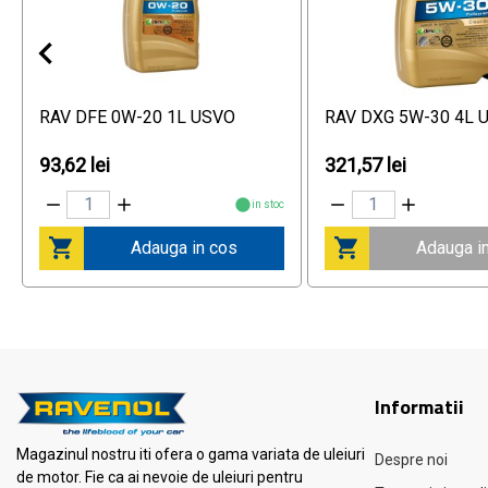
RAV DFE 0W-20 1L USVO
RAV DXG 5W-30 4L 
93,62 lei
321,57 lei
in stoc
Adauga in cos
Adauga i
Informatii
Magazinul nostru iti ofera o gama variata de uleiuri
Despre noi
de motor. Fie ca ai nevoie de uleiuri pentru