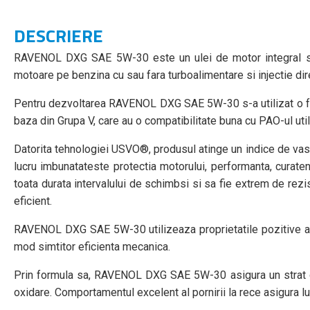
DESCRIERE
RAVENOL DXG SAE 5W-30 este un ulei de motor integral sint
motoare pe benzina cu sau fara turboalimentare si injectie dir
Pentru dezvoltarea RAVENOL DXG SAE 5W-30 s-a utilizat o form
baza din Grupa V, care au o compatibilitate buna cu PAO-ul util
Datorita tehnologiei USVO®, produsul atinge un indice de vasc
lucru imbunatateste protectia motorului, performanta, curate
toata durata intervalului de schimbsi si sa fie extrem de rezi
eficient.
RAVENOL DXG SAE 5W-30 utilizeaza proprietatile pozitive ale 
mod simtitor eficienta mecanica.
Prin formula sa, RAVENOL DXG SAE 5W-30 asigura un strat de lu
oxidare. Comportamentul excelent al pornirii la rece asigura lub