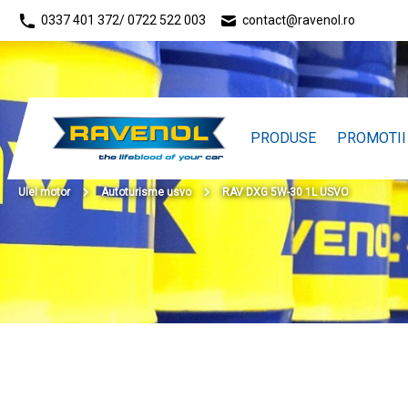
0337 401 372
/ 0722 522 003
contact@ravenol.ro
PRODUSE
PROMOTII
Ulei motor
Autoturisme usvo
RAV DXG 5W-30 1L USVO