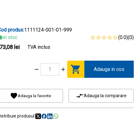
Cod produs:
1111124-001-01-999
in stoc
(0.0)
(0)
73,08 lei
TVA inclus
Adauga in cos
Adauga la comparare
Adauga la favorite
istribuie produsul: