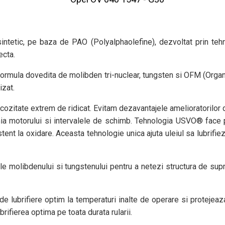
etic, pe baza de PAO (Polyalphaolefine), dezvoltat prin teh
ecta.
ula dovedita de molibden tri-nuclear, tungsten si OFM (Organic F
izat.
ozitate extrem de ridicat. Evitam dezavantajele amelioratorilor d
nia motorului si intervalele de schimb. Tehnologia USVO® face p
stent la oxidare. Aceasta tehnologie unica ajuta uleiul sa lubrif
molibdenului si tungstenului pentru a netezi structura de supra
brifiere optim la temperaturi inalte de operare si protejeaza i
rifierea optima pe toata durata rularii.