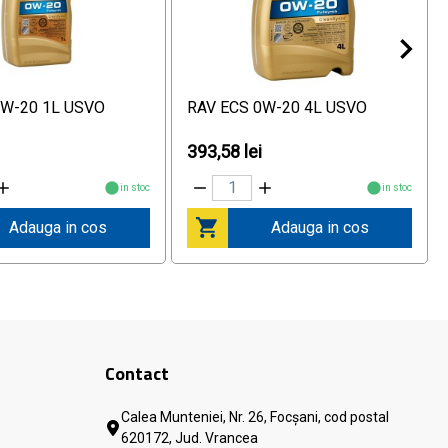
0W-20 1L USVO
RAV ECS 0W-20 4L USVO
393,58 lei
in stoc
in stoc
Adauga in cos
Adauga in cos
Contact
Calea Munteniei, Nr. 26, Focșani, cod postal
620172, Jud. Vrancea