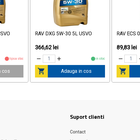
USVO
RAV DXG 5W-30 5L USVO
RAV ECS 
366,62 lei
89,83 lei
lipsa stoc
in stoc
n cos
Adauga in cos
Suport clienti
Contact