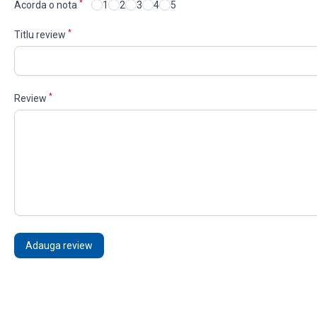
*
Acorda o nota
1
2
3
4
5
*
Titlu review
*
Review
Adauga review