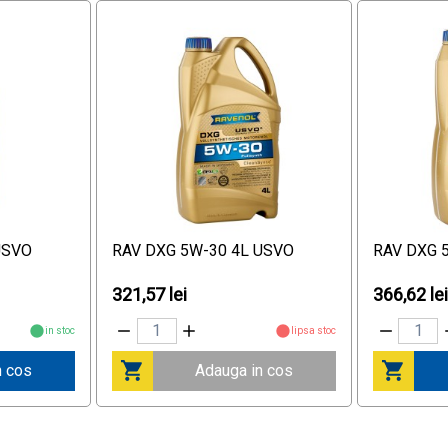
USVO
RAV DXG 5W-30 4L USVO
RAV DXG 
321,57 lei
366,62 le
in stoc
lipsa stoc
n cos
Adauga in cos