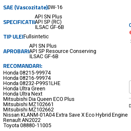
SAE (Vascozitate)
0W-16
API SN Plus
SPECIFICATII
API SP (RC)
ILSAC GF-6B
TIP ULEI
Fullsintetic
API SN Plus
APROBARI
API SP Resource Conserving
ILSAC GF-6B
RECOMANDARI
Honda 08215-99974
Honda 08216-99974
Honda 08232-P99S1LHE
Honda Ultra Green
Honda Ultra Next
Mitsubishi Dia Queen ECO Plus
Mitsubishi MZ102661
D
Mitsubishi MZ102662
Nissan KLANM-01A04 Extra Save X Eco Hybrid Engine
Renault AN2022
Toyota 08880-11005