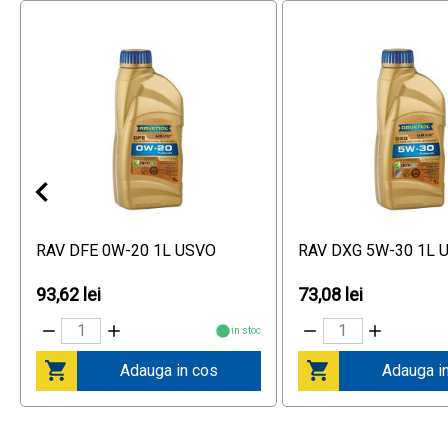
RAV DFE 0W-20 1L USVO
RAV DXG 5W-30 1L 
93,62 lei
73,08 lei
in stoc
Adauga in cos
Adauga i