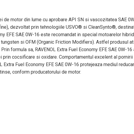
i de motor din lume cu aprobare API SN si vascozitatea SAE 
fine), dezvoltat prin tehnologiile USVO® si CleanSynto®, destin
nomy EFE SAE 0W-16 este recomandat in special motoarelor hib
, tungsten si OFM (Organic Friction Modifiers). Astfel produsul a
ce. Prin formula sa, RAVENOL Extra Fuel Economy EFE SAE 0W-16 as
i prin cocsificare si oxidare. Comportamentul excelent al pornirii l
L Extra Fuel Economy EFE SAE 0W-16 protejeaza mediul reducand
xtinse, conform producatorului de motor.