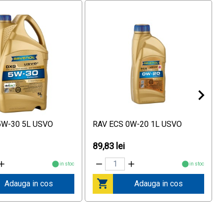
5W-30 5L USVO
RAV ECS 0W-20 1L USVO
i
89,83 lei
in stoc
in stoc
Adauga in cos
Adauga in cos