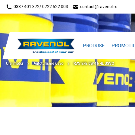
0337 401 372
/ 0722 522 003
contact@ravenol.ro
PRODUSE
PROMOTII
Ulei motor
Autoturisme usvo
RAV EFE 0W-16 4L USVO