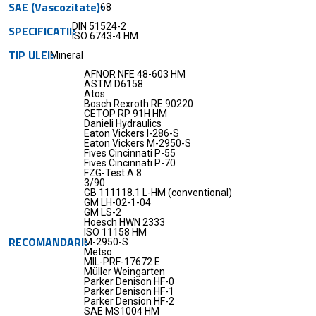
SAE (Vascozitate)
68
DIN 51524-2
SPECIFICATII
ISO 6743-4 HM
TIP ULEI
Mineral
AFNOR NFE 48-603 HM
ASTM D6158
Atos
Bosch Rexroth RE 90220
CETOP RP 91H HM
Danieli Hydraulics
Eaton Vickers I-286-S
Eaton Vickers M-2950-S
Fives Cincinnati P-55
Fives Cincinnati P-70
FZG-Test A 8
3/90
GB 111118.1 L-HM (conventional)
GM LH-02-1-04
GM LS-2
Hoesch HWN 2333
ISO 11158 HM
RECOMANDARI
M-2950-S
Metso
MIL-PRF-17672 E
Müller Weingarten
Parker Denison HF-0
Parker Denison HF-1
Parker Dension HF-2
SAE MS1004 HM