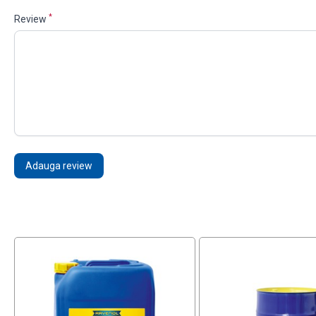
*
Review
Adauga review