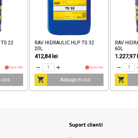
 TS 22
RAV HIDRAULIC HLP TS 32
RAV HIDR
20L
60L
412,84 lei
1.227,97 l
lipsa stoc
lipsa stoc
n cos
Adauga in cos
Suport clienti