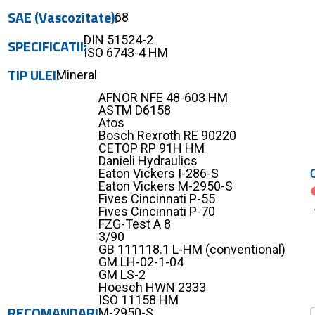
SAE (Vascozitate)
68
DIN 51524-2
SPECIFICATII
ISO 6743-4 HM
TIP ULEI
Mineral
AFNOR NFE 48-603 HM
ASTM D6158
Atos
Bosch Rexroth RE 90220
CETOP RP 91H HM
Danieli Hydraulics
Eaton Vickers I-286-S
Eaton Vickers M-2950-S
Fives Cincinnati P-55
Fives Cincinnati P-70
FZG-Test A 8
3/90
GB 111118.1 L-HM (conventional)
GM LH-02-1-04
GM LS-2
Hoesch HWN 2333
ISO 11158 HM
RECOMANDARI
M-2950-S