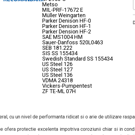
Metso
MIL-PRF-17672 E
Müller Weingarten
Parker Denison HF-0
D
Parker Denison HF-1
Parker Dension HF-2
SAE MS1004 HM
Sauer-Danfoss 520L0463
SEB 181.222
SIS SS 155434
Swedish Standard SS 155434
US Steel 126
US Steel 127
US Steel 136
VDMA 24318
Vickers-Pumpentest
ZF TE-ML 07H
, cu un nivel de performanta ridicat si o arie de utilizare raspan
 ofera protectie excelenta impotriva coroziunii chiar si in con