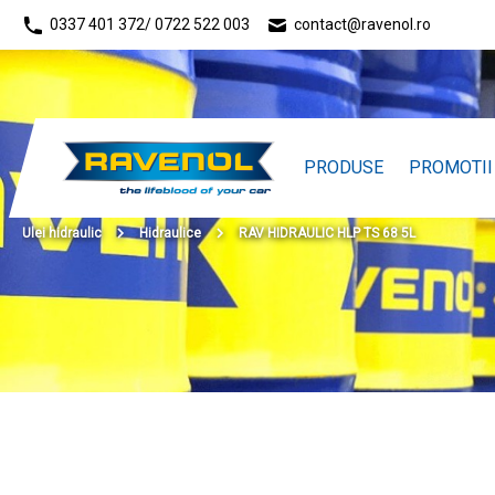
0337 401 372
/ 0722 522 003
contact@ravenol.ro
PRODUSE
PROMOTII
Ulei hidraulic
Hidraulice
RAV HIDRAULIC HLP TS 68 5L