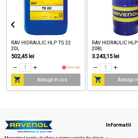
RAV HIDRAULIC HLP TS 22
RAV HIDRAULIC HLP
20L
208L
502,45 lei
3.243,15 lei
lipsa stoc
Adauga in cos
Adauga i
Informatii
Magazinul nostru iti ofera o gama variata de uleiuri