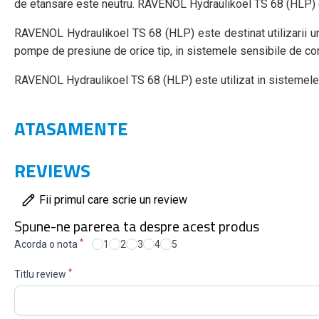
de etansare este neutru. RAVENOL Hydraulikoel TS 68 (HLP) est
RAVENOL Hydraulikoel TS 68 (HLP) este destinat utilizarii u
pompe de presiune de orice tip, in sistemele sensibile de con
RAVENOL Hydraulikoel TS 68 (HLP) este utilizat in sistemele hid
ATASAMENTE
REVIEWS
Fii primul care scrie un review
Spune-ne parerea ta despre acest produs
*
Acorda o nota
1
2
3
4
5
*
Titlu review