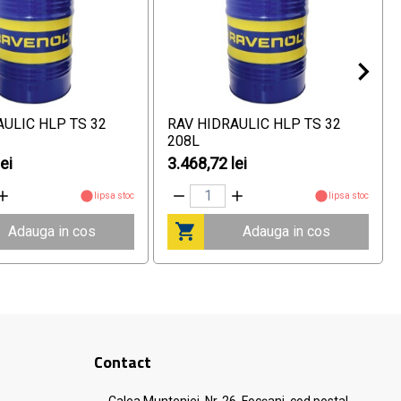
AULIC HLP TS 32
RAV HIDRAULIC HLP TS 32
208L
ei
3.468,72 lei
lipsa stoc
lipsa stoc
Adauga in cos
Adauga in cos
Contact
Calea Munteniei, Nr. 26, Focșani, cod postal