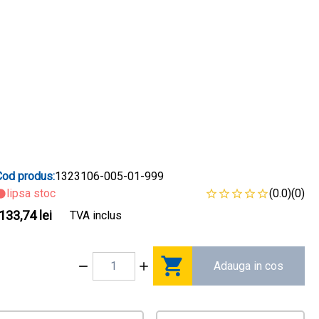
Cod produs:
1323106-005-01-999
lipsa stoc
(0.0)
(0)
133,74 lei
TVA inclus
Adauga in cos