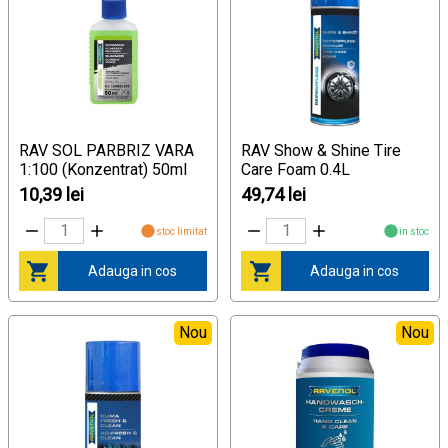
RAV SOL PARBRIZ VARA
RAV Show & Shine Tire
1:100 (Konzentrat) 50ml
Care Foam 0.4L
10,39 lei
49,74 lei
stoc limitat
in stoc
Adauga in cos
Adauga in cos
Nou
Nou