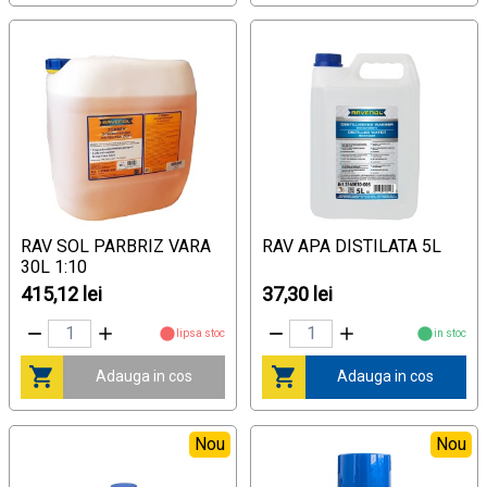
RAV SOL PARBRIZ VARA
RAV APA DISTILATA 5L
30L 1:10
415,12 lei
37,30 lei
lipsa stoc
in stoc
Adauga in cos
Adauga in cos
Nou
Nou