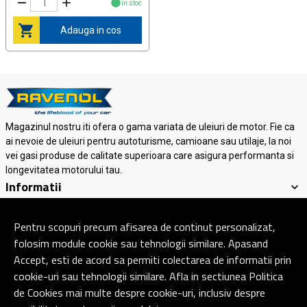
in stoc
Adauga in cos
Magazinul nostru iti ofera o gama variata de uleiuri de motor. Fie ca
ai nevoie de uleiuri pentru autoturisme, camioane sau utilaje, la noi
vei gasi produse de calitate superioara care asigura performanta si
longevitatea motorului tau.
Informatii
Suport clienti
Contact
Pentru scopuri precum afisarea de continut personalizat,
folosim module cookie sau tehnologii similare. Apasand
Accept, esti de acord sa permiti colectarea de informatii prin
© Copyright 2026 Ravenol Lubricants.
Toate drepturile rezervate.
cookie-uri sau tehnologii similare. Afla in sectiunea Politica
de Cookies mai multe despre cookie-uri, inclusiv despre