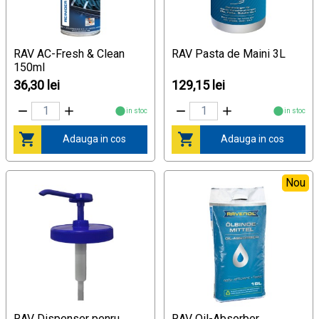
RAV AC-Fresh & Clean
RAV Pasta de Maini 3L
150ml
36,30 lei
129,15 lei
in stoc
in stoc
Adauga in cos
Adauga in cos
Nou
RAV Dispenser penru
RAV Oil-Absorber