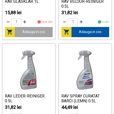
RAV GLASKLAR 1L
RAV VELOUR-REINIGER
0.5L
15,88 lei
31,82 lei
lipsa stoc
in stoc
Adauga in cos
Adauga in cos
RAV LEDER-REINIGER
RAV SPRAY CURATAT
0.5L
BARCI (LEMN) 0.5L
31,82 lei
44,49 lei