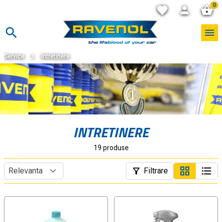
0
Service
Intretinere
INTRETINERE
19 produse
Filtrare