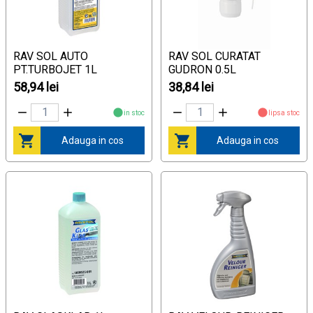
RAV SOL AUTO
RAV SOL CURATAT
PT.TURBOJET 1L
GUDRON 0.5L
58,94 lei
38,84 lei
in stoc
lipsa stoc
Adauga in cos
Adauga in cos